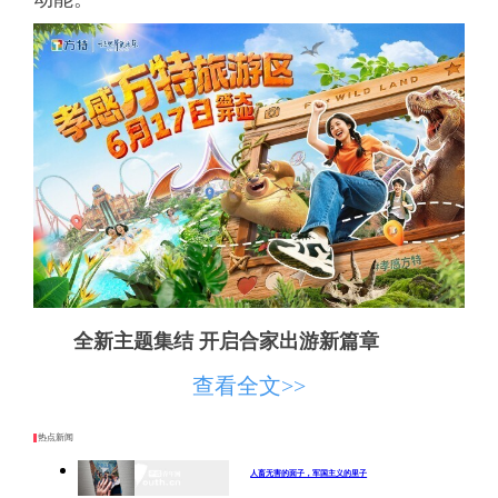
全新主题集结 开启合家出游新篇章
孝感方特旅游区是华强方特以“文化+科技”核
查看全文>>
心理念，为孝感倾力打造的文旅景区，融合恐龙
热点新闻
生态文化、孝感地域文化与经典动漫IP，三大主
题协同呈现，为游客带来沉浸式的多元体验。
人畜无害的面子，军国主义的里子