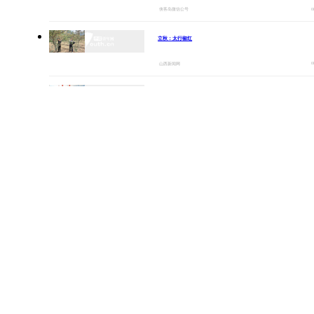
其中，孝感方特狂野大陆作为华中地区首座
0
侠客岛微信公号
恐龙主题方特景区，主要以恐龙文化为核心脉
立秋：太行椒红
络，融合自然探秘、孝感地域特色与动漫 IP 三大
0
山西新闻网
元素，依托前沿游乐科技，沉浸式呈现史前风
貌、神话传说与动漫经典场景。景区科学规划了
各地聚力攻坚 护航高校毕业生走稳就业路
科研基地、恐龙山谷、龙坛圣地、古夏部落、云
0
光明图片
梦古城五大主题区域，集聚 9 大室内高科技项
目、30 余项室外游乐设施及百余处商业休闲景
“新”意盎然，外资机构持续看好中国经济
观，形成内容丰富、层次多元的沉浸式游玩体
0
新华社
系。游客可在王牌项目《飞翔》中凌空翱翔，穿
新华时评丨“发力提效”释放鲜明政策信号
越亿万年史前山川与恐龙秘境；在魔球剧场《飞
0
新华网
上蓝天》中沉浸式感受人与自然共生的壮阔图
景。依托孝感本土文化打造的《天仙剧场》，则
风雨磨砺香如故
创新结合传统皮影技艺与董永七仙女经典传说，
0
新华网
以沉浸式光影技术赋能传统文化，构筑传统非遗
与现代科技交融的东方童话视听盛宴。
从红山玉器，看五千年前的中式审美